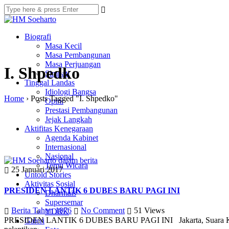
Biografi
Masa Kecil
Masa Pembangunan
Masa Perjuangan
I. Shpedko
Simpati
Tinggal Landas
Idiologi Bangsa
Home
›
Posts Tagged "I. Shpedko"
Opini
Prestasi Pembangunan
Jejak Langkah
Aktifitas Kenegaraan
Agenda Kabinet
Internasional
Nasional
Temu Wicara
25 Januari 2017
Untold Stories
Aktivitas Sosial
PRESIDEN LANTIK 6 DUBES BARU PAGI INI
Dharmais
Supersemar
Berita Tahun 1976
No Comment
51
Views
YDRK
PRESIDEN LANTIK 6 DUBES BARU PAGI INI Jakarta, Suara Karya Pre
Galeri