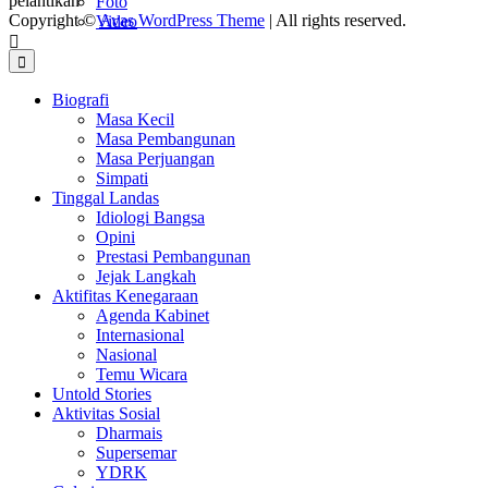
pelantikan
Foto
Copyright ©
Avas WordPress Theme
| All rights reserved.
Video
Biografi
Masa Kecil
Masa Pembangunan
Masa Perjuangan
Simpati
Tinggal Landas
Idiologi Bangsa
Opini
Prestasi Pembangunan
Jejak Langkah
Aktifitas Kenegaraan
Agenda Kabinet
Internasional
Nasional
Temu Wicara
Untold Stories
Aktivitas Sosial
Dharmais
Supersemar
YDRK