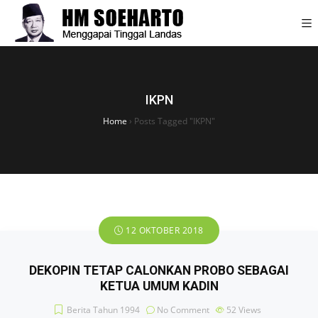
IKPN
Home
›
Posts Tagged "IKPN"
12 OKTOBER 2018
DEKOPIN TETAP CALONKAN PROBO SEBAGAI
KETUA UMUM KADIN
Berita Tahun 1994
No Comment
52
Views