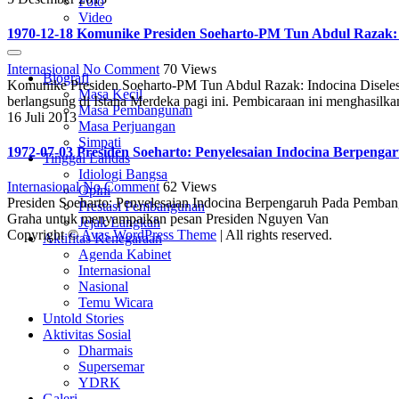
Foto
Video
1970-12-18 Komunike Presiden Soeharto-PM Tun Abdul Razak: 
Internasional
No Comment
70
Views
Biografi
Komunike Presiden Soeharto-PM Tun Abdul Razak: Indocina Disel
Masa Kecil
berlangsung di Istana Merdeka pagi ini. Pembicaraan ini menghasilka
Masa Pembangunan
16 Juli 2013
Masa Perjuangan
Simpati
1972-07-03 Presiden Soeharto: Penyelesaian Indocina Berpen
Tinggal Landas
Idiologi Bangsa
Internasional
No Comment
62
Views
Opini
Presiden Soeharto: Penyelesaian Indocina Berpengaruh Pada Pemban
Prestasi Pembangunan
Graha untuk menyampaikan pesan Presiden Nguyen Van
Jejak Langkah
Copyright ©
Avas WordPress Theme
| All rights reserved.
Aktifitas Kenegaraan
Agenda Kabinet
Internasional
Nasional
Temu Wicara
Untold Stories
Aktivitas Sosial
Dharmais
Supersemar
YDRK
Galeri