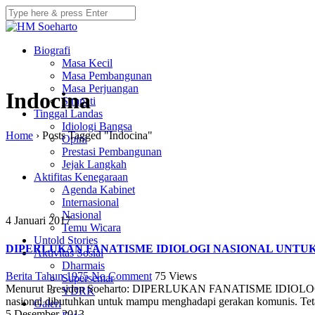
Biografi
Masa Kecil
Masa Pembangunan
Masa Perjuangan
Indocina
Simpati
Tinggal Landas
Idiologi Bangsa
Home
›
Posts Tagged "Indocina"
Opini
Prestasi Pembangunan
Jejak Langkah
Aktifitas Kenegaraan
Agenda Kabinet
Internasional
Nasional
4 Januari 2017
Temu Wicara
Untold Stories
DIPERLUKAN FANATISME IDIOLOGI NASIONAL UNT
Aktivitas Sosial
Dharmais
Berita Tahun 1975
No Comment
75
Views
Supersemar
Menurut Presiden Soeharto: DIPERLUKAN FANATISME ID
YDRK
nasional dibutuhkan untuk mampu menghadapi gerakan komunis. Tetap
Galeri
5 Desember 2013