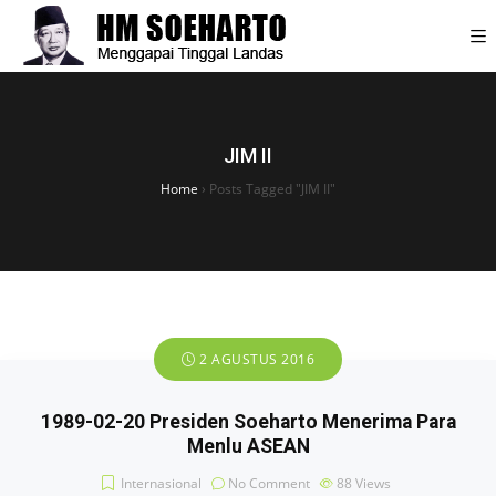
JIM II
Home
›
Posts Tagged "JIM II"
2 AGUSTUS 2016
1989-02-20 Presiden Soeharto Menerima Para
Menlu ASEAN
Internasional
No Comment
88
Views