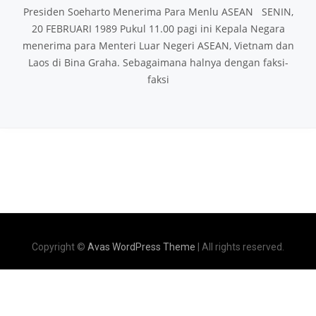
Presiden Soeharto Menerima Para Menlu ASEAN SENIN,
20 FEBRUARI 1989 Pukul 11.00 pagi ini Kepala Negara
menerima para Menteri Luar Negeri ASEAN, Vietnam dan
Laos di Bina Graha. Sebagaimana halnya dengan faksi-
faksi
Copyright ©
Avas WordPress Theme
| All rights reserved.