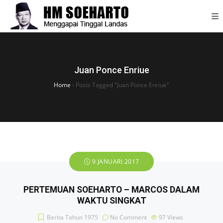
Juan Ponce Enriue
Home
›
Posts Tagged "Juan Ponce Enriue"
9 JANUARI 2017
PERTEMUAN SOEHARTO – MARCOS DALAM
WAKTU SINGKAT
Berita Tahun 1975
No Comment
97
Views