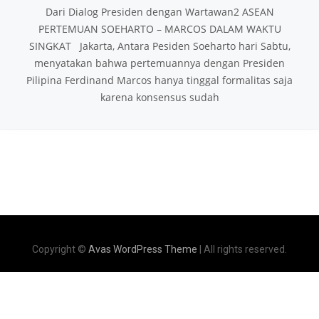
Dari Dialog Presiden dengan Wartawan2 ASEAN
PERTEMUAN SOEHARTO – MARCOS DALAM WAKTU
SINGKAT Jakarta, Antara Pesiden Soeharto hari Sabtu,
menyatakan bahwa pertemuannya dengan Presiden
Pilipina Ferdinand Marcos hanya tinggal formalitas saja
karena konsensus sudah
Copyright ©
Avas WordPress Theme
| All rights reserved.