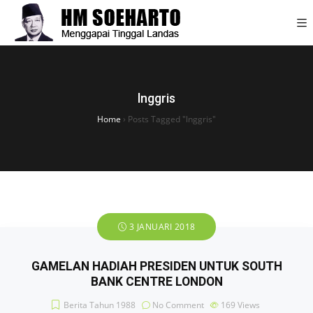
lnggris
Home
›
Posts Tagged "lnggris"
3 JANUARI 2018
GAMELAN HADIAH PRESIDEN UNTUK SOUTH
BANK CENTRE LONDON
Berita Tahun 1988
No Comment
169
Views