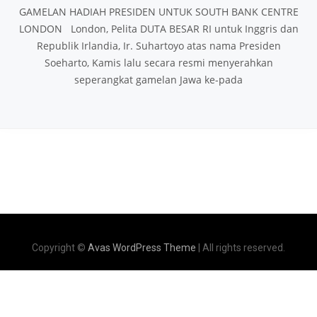
GAMELAN HADIAH PRESIDEN UNTUK SOUTH BANK CENTRE
LONDON London, Pelita DUTA BESAR RI untuk Inggris dan
Republik Irlandia, Ir. Suhartoyo atas nama Presiden
Soeharto, Kamis lalu secara resmi menyerahkan
seperangkat gamelan Jawa ke-pada
Copyright ©
Avas WordPress Theme
| All rights reserved.