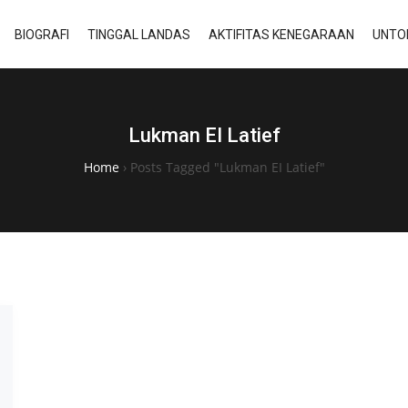
BIOGRAFI
TINGGAL LANDAS
AKTIFITAS KENEGARAAN
UNTO
Lukman EI Latief
Home
›
Posts Tagged "Lukman EI Latief"