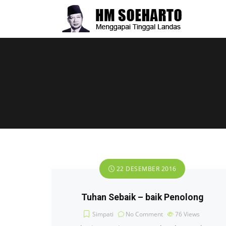
22 DESEMBER 2016
Tuhan Sebaik – baik Penolong
Simpati
No Comment
76
Views