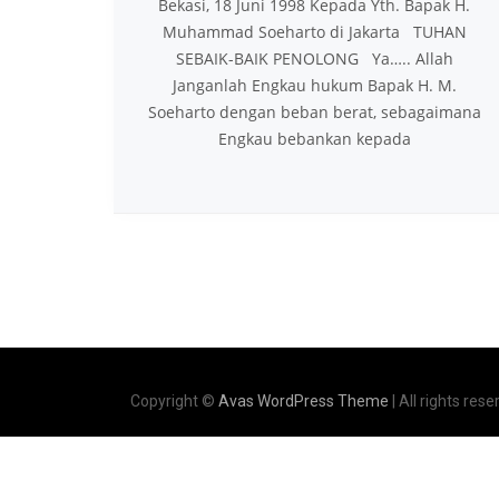
Bekasi, 18 Juni 1998 Kepada Yth. Bapak H.
Muhammad Soeharto di Jakarta TUHAN
SEBAIK-BAIK PENOLONG Ya….. Allah
Janganlah Engkau hukum Bapak H. M.
Soeharto dengan beban berat, sebagaimana
Engkau bebankan kepada
Copyright ©
Avas WordPress Theme
| All rights rese