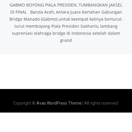
GABMO BOYONG PIALA PRESIDEN, TUMBANGKAN JAKSEL
DI FINAL Banda Aceh, Antara Juara bertahan Gabungan
Bridge Manado (Gabmo) untuk keempat kalinya berturut-
turut memboyong Piala Presiden Soeharto, lambang
supreniasi olahraga bridge di Indonesia setelah dalam
grand
Copyright ©
Avas WordPress Theme
| All rights reserved.