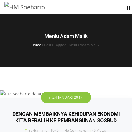
Menlu Adam Malik
Home
›
Posts Tagged "Menlu Adam Malik"
24 JANUARI 2017
DENGAN MEMBAIKNYA KEHIDUPAN EKONOMI
KITA BERALIH KE PEMBANGUNAN SOSBUD
Berita Tahun 1976
No Comment
49
Views