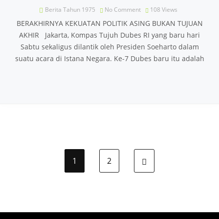
Berita Tahun 1975
No Comment
108
Views
BERAKHIRNYA KEKUATAN POLITIK ASING BUKAN TUJUAN
AKHIR Jakarta, Kompas Tujuh Dubes RI yang baru hari
Sabtu sekaligus dilantik oleh Presiden Soeharto dalam
suatu acara di Istana Negara. Ke-7 Dubes baru itu adalah
1
2
Next page