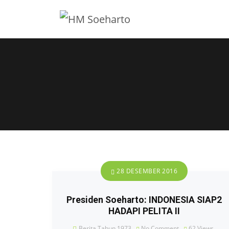
28 DESEMBER 2016
Presiden Soeharto: INDONESIA SIAP2
HADAPI PELITA II
Berita Tahun 1973
No Comment
62
Views