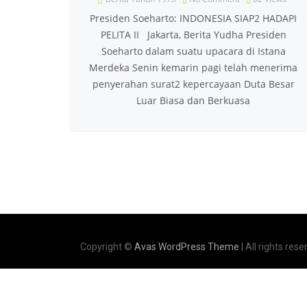
Presiden Soeharto: INDONESIA SIAP2 HADAPI
PELITA II Jakarta, Berita Yudha Presiden
Soeharto dalam suatu upacara di Istana
Merdeka Senin kemarin pagi telah menerima
penyerahan surat2 kepercayaan Duta Besar
Luar Biasa dan Berkuasa
Copyright ©
Avas WordPress Theme
| All rights rese