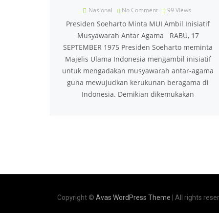
Nasional
No Comment
99
Views
Presiden Soeharto Minta MUI Ambil Inisiatif
Musyawarah Antar Agama RABU, 17
SEPTEMBER 1975 Presiden Soeharto meminta
Majelis Ulama Indonesia mengambil inisiatif
untuk mengadakan musyawarah antar-agama
guna mewujudkan kerukunan beragama di
Indonesia. Demikian dikemukakan
Copyright ©
Avas WordPress Theme
| All rights rese