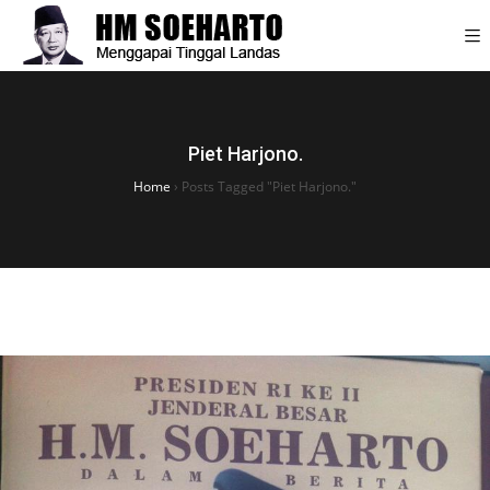
Piet Harjono.
Home
›
Posts Tagged "Piet Harjono."