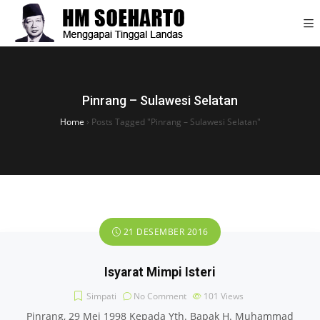
Pinrang – Sulawesi Selatan
Home
›
Posts Tagged "Pinrang – Sulawesi Selatan"
21 DESEMBER 2016
Isyarat Mimpi Isteri
Simpati
No Comment
101
Views
Pinrang, 29 Mei 1998 Kepada Yth. Bapak H. Muhammad