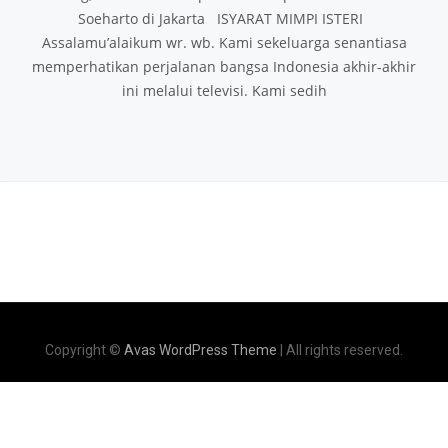
Soeharto di Jakarta ISYARAT MIMPI ISTERI
Assalamu’alaikum wr. wb. Kami sekeluarga senantiasa
memperhatikan perjalanan bangsa Indonesia akhir-akhir
ini melalui televisi. Kami sedih
Copyright ©
Avas WordPress Theme
| All rights reserved.