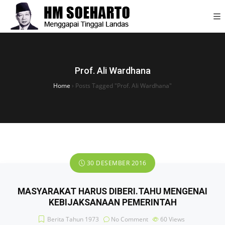
Prof. Ali Wardhana
Home
›
Posts Tagged "Prof. Ali Wardhana"
30 DESEMBER 2016
MASYARAKAT HARUS DIBERI.TAHU MENGENAI
KEBIJAKSANAAN PEMERINTAH
Berita Tahun 1973
No Comment
60
Views