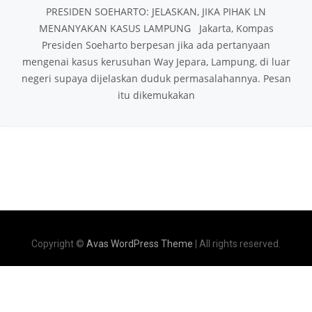
PRESIDEN SOEHARTO: JELASKAN, JIKA PIHAK LN
MENANYAKAN KASUS LAMPUNG Jakarta, Kompas
Presiden Soeharto berpesan jika ada pertanyaan
mengenai kasus kerusuhan Way Jepara, Lampung, di luar
negeri supaya dijelaskan duduk permasalahannya. Pesan
itu dikemukakan
Copyright ©
Avas WordPress Theme
| All rights reserved.