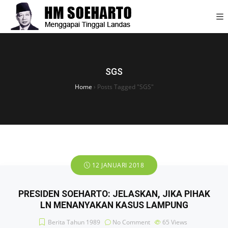
SGS
Home
›
Posts Tagged "SGS"
12 JANUARI 2018
PRESIDEN SOEHARTO: JELASKAN, JIKA PIHAK
LN MENANYAKAN KASUS LAMPUNG
Berita Tahun 1989
No Comment
65
Views