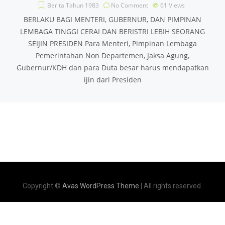
Berita Tahun 1983
No Comment
61
Views
BERLAKU BAGI MENTERI, GUBERNUR, DAN PIMPINAN
LEMBAGA TINGGI CERAI DAN BERISTRI LEBIH SEORANG
SEIJIN PRESIDEN Para Menteri, Pimpinan Lembaga
Pemerintahan Non Departemen, Jaksa Agung,
Gubernur/KDH dan para Duta besar harus mendapatkan
ijin dari Presiden
Copyright ©
Avas WordPress Theme
| All rights reserved.