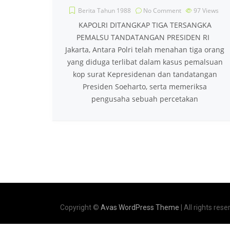
Berita Tahun 1988
No Comment
97
Views
KAPOLRI DITANGKAP TIGA TERSANGKA
PEMALSU TANDATANGAN PRESIDEN RI
Jakarta, Antara Polri telah menahan tiga orang
yang diduga terlibat dalam kasus pemalsuan
kop surat Kepresidenan dan tandatangan
Presiden Soeharto, serta memeriksa
pengusaha sebuah percetakan
Copyright ©
Avas WordPress Theme
| All rights rese