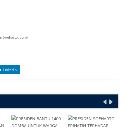
en Soeharto
,
Surat
Linkedin