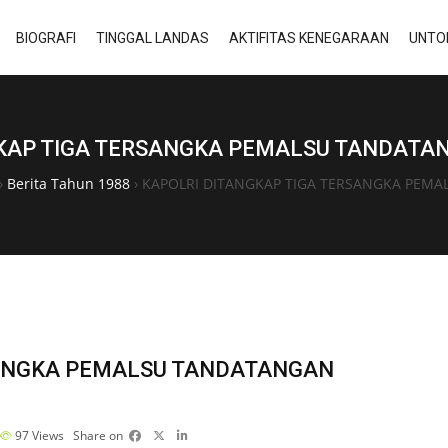
BIOGRAFI
TINGGAL LANDAS
AKTIFITAS KENEGARAAN
UNTO
KAP TIGA TERSANGKA PEMALSU TANDATAN
›
Berita Tahun 1988
›
KAPOLRI DITANGKAP TIGA TERSANGKA PEMA
SANGKA PEMALSU TANDATANGAN
97
Views
Share on