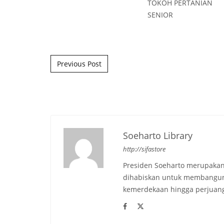
Post navigation
Previous Post
Soeharto Library
http://sifastore
Presiden Soeharto merupakan
dihabiskan untuk membangun b
kemerdekaan hingga perjuang