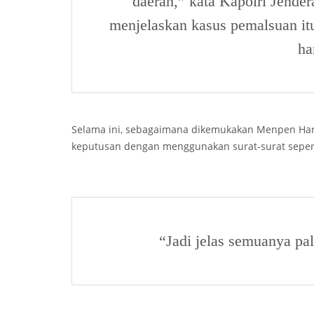
daerah,” kata Kapolri Jender
menjelaskan kasus pemalsuan i
ha
Selama ini, sebagaimana dikemukakan Menpen Har
keputusan dengan menggunakan surat-surat sepert
“Jadi jelas semuanya p