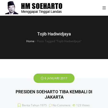
Tojib Hadiwidjaya
Home
›
Posts Tagged "Tojib Hadiwidjaya"
6 JANUARI 2017
PRESIDEN SOEHARTO TIBA KEMBALI DI
JAKARTA
Berita Tahun 1975
No Comment
123
Views