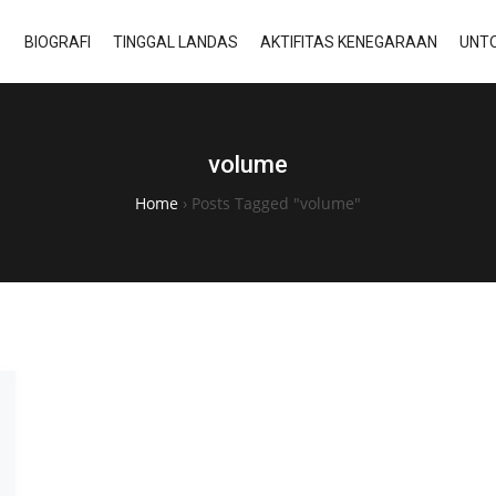
BIOGRAFI
TINGGAL LANDAS
AKTIFITAS KENEGARAAN
UNTO
volume
Home
›
Posts Tagged "volume"