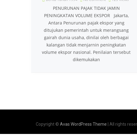
PENURUNAN PAJAK TIDAK JAMIN
PENINGKATAN VOLUME EKSPOR Jakarta,
Antara Penurunan pajak ekspor yang
ditujukan pemerintah untuk merangsang
gairah dunia usaha, dinilai oleh berbagai
kalangan tidak menjarnin peningkatan
volume ekspor nasional. Penilaian tersebut
dikemukakan
Copyright ©
Avas WordPress Theme
| All rights rese