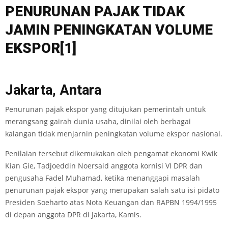
PENUR
UN
A
N PAJAK TIDAK
JAMIN PENINGKATA
N VOLUM
E
E
K
S
PO
R
[1]
Jakarta, Antara
Penurunan pajak ekspor yang ditujukan pemerintah untuk
merangsang gairah dunia usaha, dinilai oleh berbagai
kalangan tidak menjarnin peningkatan volume ekspor nasional.
Penilaian tersebut dikemukakan oleh pengamat ekonomi Kwik
Kian Gie, Tadjoeddin Noersaid anggota kornisi VI DPR dan
pengusaha Fadel Muhamad, ketika menanggapi masalah
penurunan pajak ekspor yang merupakan salah satu isi pidato
Presiden Soeharto atas Nota Keuangan dan RAPBN 1994/1995
di depan anggota DPR di Jakarta, Kamis.