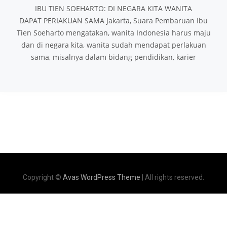
IBU TIEN SOEHARTO: DI NEGARA KITA WANITA
DAPAT PERIAKUAN SAMA Jakarta, Suara Pembaruan Ibu
Tien Soeharto mengatakan, wanita Indonesia harus maju
dan di negara kita, wanita sudah mendapat perlakuan
sama, misalnya dalam bidang pendidikan, karier
Copyright ©
Avas WordPress Theme
| All rights reserved.