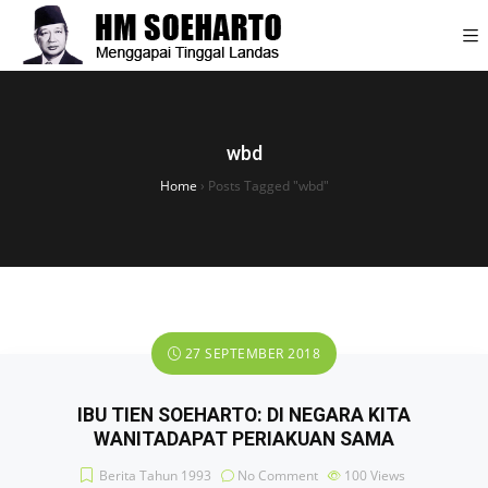
wbd
Home
›
Posts Tagged "wbd"
27 SEPTEMBER 2018
IBU TIEN SOEHARTO: DI NEGARA KITA
WANITADAPAT PERIAKUAN SAMA
Berita Tahun 1993
No Comment
100
Views