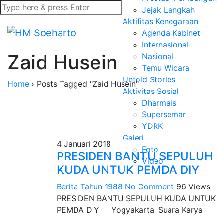
Jejak Langkah
Aktifitas Kenegaraan
Agenda Kabinet
Internasional
Zaid Husein
Nasional
Temu Wicara
Untold Stories
Home
›
Posts Tagged "Zaid Husein"
Aktivitas Sosial
Dharmais
Supersemar
YDRK
Galeri
4 Januari 2018
Foto
PRESIDEN BANTU SEPULUH
Video
KUDA UNTUK PEMDA DIY
Berita Tahun 1988
No Comment
96
Views
PRESIDEN BANTU SEPULUH KUDA UNTUK
PEMDA DIY Yogyakarta, Suara Karya