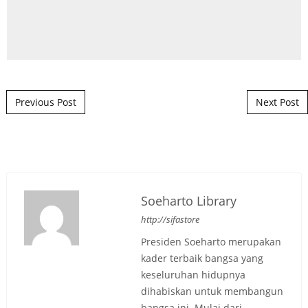
Post navigation
Previous Post
Next Post
Soeharto Library
http://sifastore
Presiden Soeharto merupakan
kader terbaik bangsa yang
keseluruhan hidupnya
dihabiskan untuk membangun
bangsa ini. Mulai dari