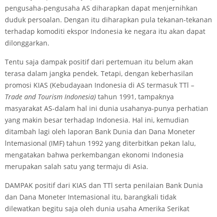
pengusaha-pengusaha AS diharapkan dapat menjernihkan
duduk persoalan. Dengan itu diharapkan pula tekanan-tekanan
terhadap komoditi ekspor Indonesia ke negara itu akan dapat
dilonggarkan.
Tentu saja dampak positif dari pertemuan itu belum akan
terasa dalam jangka pendek. Tetapi, dengan keberhasilan
promosi KIAS (Kebudayaan Indonesia di AS termasuk TTl –
Trad
e
and Touri
s
m Indon
e
sia)
tahun 1991, tampaknya
masyarakat AS-dalam hal ini dunia usahanya-punya perhatian
yang makin besar terhadap Indonesia. Hal ini, kemudian
ditambah lagi oleh laporan Bank Dunia dan Dana Moneter
lntemasional (IMF) tahun 1992 yang diterbitkan pekan lalu,
mengatakan bahwa perkembangan ekonomi Indonesia
merupakan salah satu yang termaju di Asia.
DAMPAK positif dari KIAS dan TTl serta penilaian Bank Dunia
dan Dana Moneter Intemasional itu, barangkali tidak
dilewatkan begitu saja oleh dunia usaha Amerika Serikat