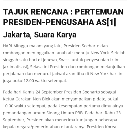
TAJUK
RENCANA
:
PERTEM
UAN
P
RES
ID
EN-PENGUSA
HA A
S
[1]
Jakarta, Suara Karya
HARI Minggu malam yang lalu, Presiden Soeharto dan
rombongan meninggalkan tanah air menuju New York. Setelah
singgah satu hari di Jenewa, Swiss, untuk penyesuaian iklim
(aklimatisasi), Selasa ini Presiden dan rombongan melanjutkan
perjalanan dan menurut jadwal akan tiba di New York hari ini
juga pukul12.00 waktu setempat.
Pada hari Kamis 24 September Presiden Soeharto sebagai
Ketua Gerakan Non Blok akan menyampaikan pidato, pukul
10.00 waktu setempat, pada kesempatan pertama dimulainya
pemandangan umum Sidang Umum PBB. Pada hari Rabu 23
September, Presiden akan menerima kunjungan beberapa
kepala negara/pemerintahan di antaranya Presiden Korea