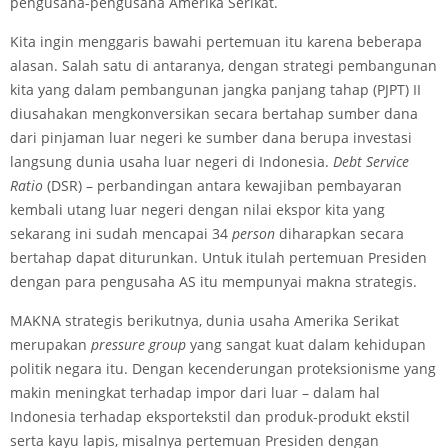
pengusaha-pengusaha Amerika Serikat.
Kita ingin menggaris bawahi pertemuan itu karena beberapa
alasan. Salah satu di antaranya, dengan strategi pembangunan
kita yang dalam pembangunan jangka panjang tahap (PJPT) II
diusahakan mengkonversikan secara bertahap sumber dana
dari pinjaman luar negeri ke sumber dana berupa investasi
langsung dunia usaha luar negeri di Indonesia.
D
e
bt S
e
rvi
ce
Ratio
(DSR) – perbandingan antara kewajiban pembayaran
kembali utang luar negeri dengan nilai ekspor kita yang
sekarang ini sudah mencapai 34
p
e
r
s
on
diharapkan secara
bertahap dapat diturunkan. Untuk itulah pertemuan Presiden
dengan para pengusaha AS itu mempunyai makna strategis.
MAKNA strategis berikutnya, dunia usaha Amerika Serikat
merupakan
pr
es
sur
e
group
yang sangat kuat dalam kehidupan
politik negara itu. Dengan kecenderungan proteksionisme yang
makin meningkat terhadap impor dari luar – dalam hal
Indonesia terhadap eksportekstil dan produk-produkt ekstil
serta kayu lapis, misalnya pertemuan Presiden dengan