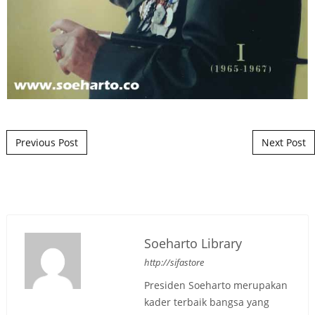
Post navigation
Previous Post
Next Post
Soeharto Library
http://sifastore
Presiden Soeharto merupakan
kader terbaik bangsa yang