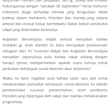
sedjumlah menteri dan pedjabat2 lain jg. tjukup ada indikasi
hubungannja dengan “Gerakan 30 September” Partai Komunis
Indonesia djuga terhadap mereka jang diragu2kan tekad
baiknja dalam membantu Presiden dan mereka jang setjara
amoral dan asosial hidup bermewah2 diatas beban penduduk
rakjat jang dediritakan karenanja.
Angkatan Bersendjata sedjak semula menjadari bahwa
tindakan jg. telah diambil itu baru merupakan pelaksanaan
sebagian dari Tri Tuntutan Rakjat dan Angkatan Bersendjata
menjadari sepenuhnja pula bahwa rakjat sedang dengan
harap2 tjemas memperhatikan apakah suara hatinja untuk
perbaikan kehidupan sosial-ekonomi akan terpenuhi?
Waktu itu kami ingatkan pula bahwa salah satu alat untuk
melaksanakan perbaikan kehidupan sosial ekonomi itu adalah
pembentukan susunan pemerintahan, team pembantu
Presiden jang dipertjajai oleh rakjat dan mampu melaksanakan
programnja.