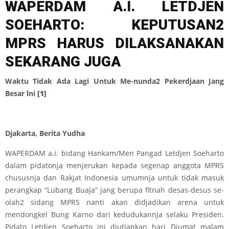
WAPERDAM A.I. LETDJEN
SOEHARTO: KEPUTUSAN2
MPRS HARUS DILAKSANAKAN
SEKARANG JUGA
Waktu Tidak Ada Lagi Untuk Me-nunda2 Pekerdjaan Jang
Besar lni
[1]
Djakarta, Berita Yudha
WAPERDAM a.i. bidang Hankam/Men Pangad Letdjen Soeharto
dalam pidatonja menjerukan kepada segenap anggota MPRS
chususnja dan Rakjat Indonesia umumnja untuk tidak masuk
perangkap “Lubang Buaja” jang berupa fitnah desas-desus se-
olah2 sidang MPRS nanti akan didjadikan arena untuk
mendongkel Bung Karno dari kedudukannja selaku Presiden.
Pidato Letdjen Soeharto ini diutjapkan hari Djumat malam