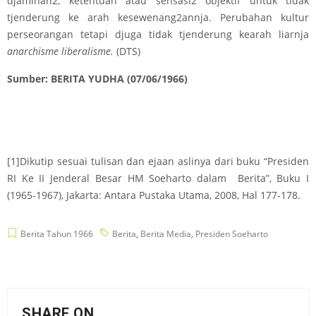
djaminan2, ketentuan atau sensasi2 objektif untuk tidak
tjenderung ke arah kesewenang2annja. Perubahan kultur
perseorangan tetapi djuga tidak tjenderung kearah liarnja
anarchisme liberalisme.
(DTS)
Sumber: BERITA YUDHA (07/06/1966)
[1]
Dikutip sesuai tulisan dan ejaan aslinya dari buku “Presiden
RI Ke II Jenderal Besar HM Soeharto dalam Berita”, Buku I
(1965-1967), Jakarta: Antara Pustaka Utama, 2008, Hal 177-178.
Berita Tahun 1966
Berita
,
Berita Media
,
Presiden Soeharto
SHARE ON