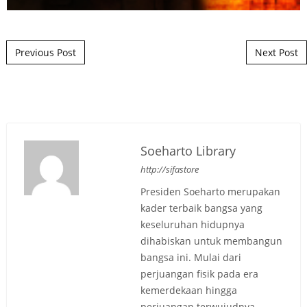
Post navigation
Previous Post
Next Post
Soeharto Library
http://sifastore
Presiden Soeharto merupakan
kader terbaik bangsa yang
keseluruhan hidupnya
dihabiskan untuk membangun
bangsa ini. Mulai dari
perjuangan fisik pada era
kemerdekaan hingga
perjuangan terwujudnya