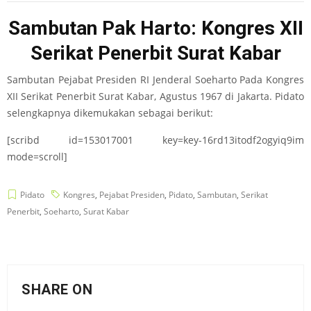
Sambutan Pak Harto: Kongres XII
Serikat Penerbit Surat Kabar
Sambutan Pejabat Presiden RI Jenderal Soeharto Pada Kongres
XII Serikat Penerbit Surat Kabar, Agustus 1967 di Jakarta. Pidato
selengkapnya dikemukakan sebagai berikut:
[scribd id=153017001 key=key-16rd13itodf2ogyiq9im
mode=scroll]
Pidato
Kongres
,
Pejabat Presiden
,
Pidato
,
Sambutan
,
Serikat
Penerbit
,
Soeharto
,
Surat Kabar
SHARE ON