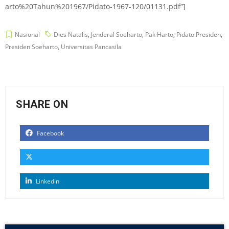
arto%20Tahun%201967/Pidato-1967-120/01131.pdf”]
Nasional
Dies Natalis
,
Jenderal Soeharto
,
Pak Harto
,
Pidato Presiden
,
Presiden Soeharto
,
Universitas Pancasila
SHARE ON
Facebook
Linkedin