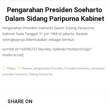
Pengarahan Presiden Soeharto
Dalam Sidang Paripurna Kabinet
Pengarahan Presiden Soeharto Dalam Sidang Paripurna
Kabinet Pada Tanggal 31 Juli 1968 di Jakarta. Naskah
selengkapnya dikemukakan sebagai berikut:
[scribd id=164782727 key=key-1pkbxqv1mztxon3c5qp7
mode=scroll]
Pidato
Kabinet
,
pengarahan Presiden
,
Presiden Soeharto
,
sambutan
presiden Soeharto
,
Sidang Paripurna
SHARE ON