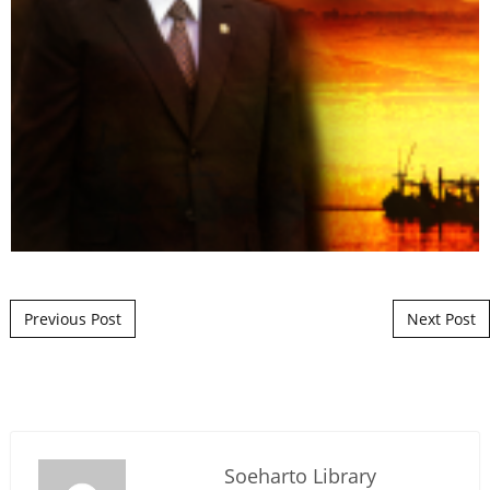
Post navigation
Previous Post
Next Post
Soeharto Library