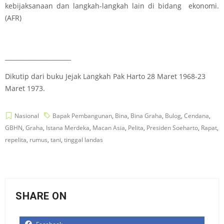
kebijaksanaan dan langkah-langkah lain di bidang ekonomi.
(AFR)
______________________
Dikutip dari buku Jejak Langkah Pak Harto 28 Maret 1968-23
Maret 1973.
Nasional
Bapak Pembangunan
,
Bina
,
Bina Graha
,
Bulog
,
Cendana
,
GBHN
,
Graha
,
Istana Merdeka
,
Macan Asia
,
Pelita
,
Presiden Soeharto
,
Rapat
,
repelita
,
rumus
,
tani
,
tinggal landas
SHARE ON