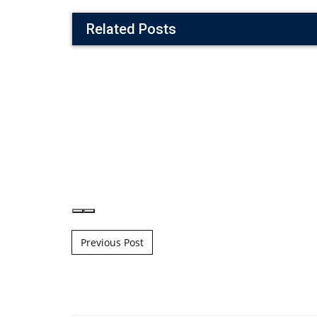
Related Posts
Post navigation
Previous Post