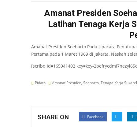
Amanat Presiden Soeha
Latihan Tenaga Kerja 
P
Amanat Presiden Soeharto Pada Upacara Penutupan
Pertama pada 1 Maret 1969 di Jakarta. Naskah sel
[scribd id=165941402 key=key-2befrycdmi7nezyl65
Pidato
Amanat Presiden
,
Soeharto
,
Tenaga Kerja Sukare
SHARE ON
Facebook
L