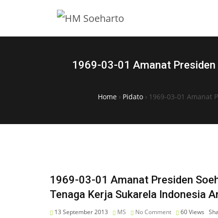
1969-03-01 Amanat Presiden S
Home
›
Pidato
›
1969-03-01 Amanat P
1969-03-01 Amanat Presiden Soeh
Tenaga Kerja Sukarela Indonesia 
13 September 2013
MS
No Comment
60
Views
Sha