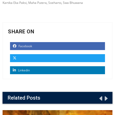
Kartika Eka Paksi
,
Maha Putera
,
Soeharto
,
Swa Bhuwana
SHARE ON
Facebook
Linkedin
Related Posts