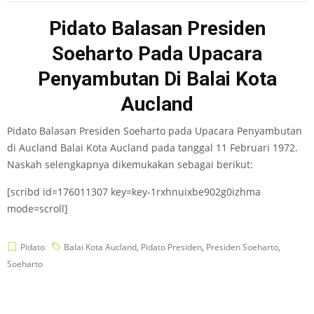
Pidato Balasan Presiden
Soeharto Pada Upacara
Penyambutan Di Balai Kota
Aucland
Pidato Balasan Presiden Soeharto pada Upacara Penyambutan
di Aucland Balai Kota Aucland pada tanggal 11 Februari 1972.
Naskah selengkapnya dikemukakan sebagai berikut:
[scribd id=176011307 key=key-1rxhnuixbe902g0izhma
mode=scroll]
Pidato
Balai Kota Aucland
,
Pidato Presiden
,
Presiden Soeharto
,
Soeharto