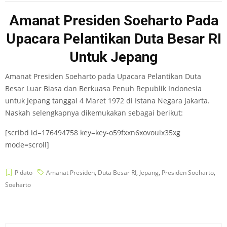
Amanat Presiden Soeharto Pada
Upacara Pelantikan Duta Besar RI
Untuk Jepang
Amanat Presiden Soeharto pada Upacara Pelantikan Duta
Besar Luar Biasa dan Berkuasa Penuh Republik Indonesia
untuk Jepang tanggal 4 Maret 1972 di Istana Negara Jakarta.
Naskah selengkapnya dikemukakan sebagai berikut:
[scribd id=176494758 key=key-o59fxxn6xovouix35xg
mode=scroll]
Pidato
Amanat Presiden
,
Duta Besar RI
,
Jepang
,
Presiden Soeharto
,
Soeharto