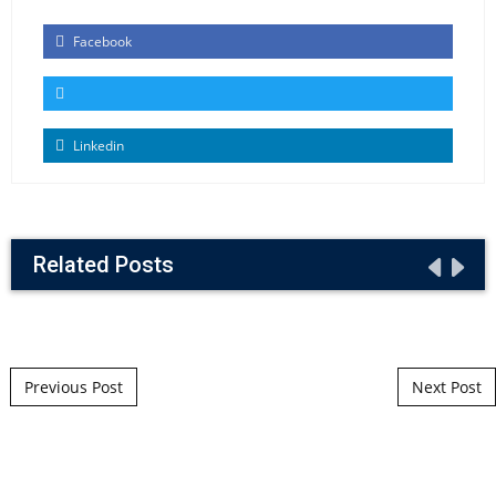
Facebook
Linkedin
Related Posts
Post navigation
Previous Post
Next Post