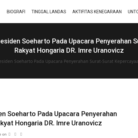
BIOGRAFI
TINGGAL LANDAS
AKTIFITAS KENEGARAAN
UNTO
residen Soeharto Pada Upacara Penyerahan S
Rakyat Hongaria DR. Imre Uranovicz
residen Soeharto Pada Upacara Penyerahan Surat-Surat Kepercaya
den Soeharto Pada Upacara Penyerahan
kyat Hongaria DR. Imre Uranovicz
e on