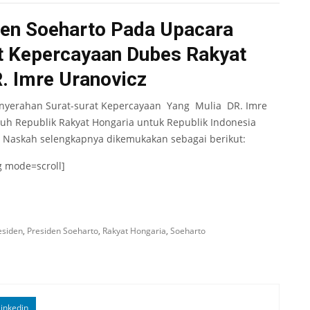
den Soeharto Pada Upacara
t Kepercayaan Dubes Rakyat
. Imre Uranovicz
enyerahan Surat-surat Kepercayaan Yang Mulia DR. Imre
nuh Republik Rakyat Hongaria untuk Republik Indonesia
a. Naskah selengkapnya dikemukakan sebagai berikut:
g mode=scroll]
esiden
,
Presiden Soeharto
,
Rakyat Hongaria
,
Soeharto
inkedin