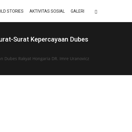
LD STORIES
AKTIVITAS SOSIAL
GALERI
urat-Surat Kepercayaan Dubes
an Dubes Rakyat Hongaria DR. Imre Uranovicz