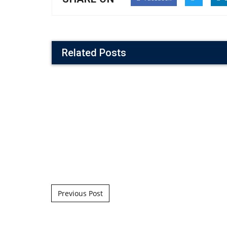
Related Posts
Post navigation
Previous Post