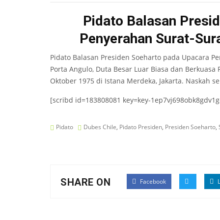
Pidato Balasan Presi
Penyerahan Surat-Sur
Pidato Balasan Presiden Soeharto pada Upacara P
Porta Angulo, Duta Besar Luar Biasa dan Berkuasa 
Oktober 1975 di Istana Merdeka, Jakarta. Naskah s
[scribd id=183808081 key=key-1ep7vj698obk8gdv1g
Pidato
Dubes Chile
,
Pidato Presiden
,
Presiden Soeharto
,
SHARE ON
Facebook
L