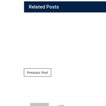
Related Posts
Post navigation
Previous Post