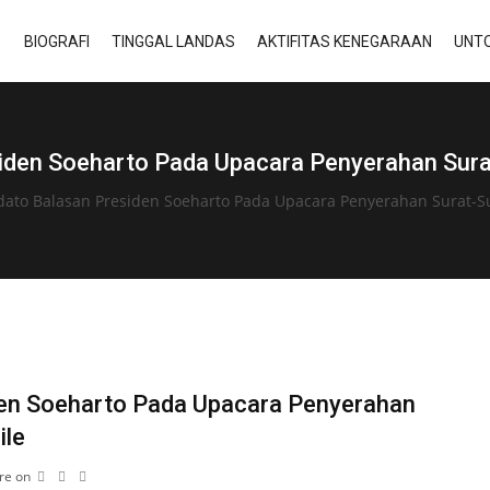
BIOGRAFI
TINGGAL LANDAS
AKTIFITAS KENEGARAAN
UNTO
iden Soeharto Pada Upacara Penyerahan Sura
dato Balasan Presiden Soeharto Pada Upacara Penyerahan Surat-S
den Soeharto Pada Upacara Penyerahan
ile
re on