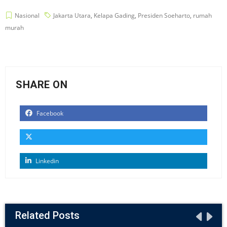
Nasional
Jakarta Utara
,
Kelapa Gading
,
Presiden Soeharto
,
rumah
murah
SHARE ON
Facebook
Linkedin
Related Posts