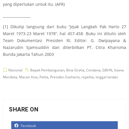
yang diperlukan untuk itu. (AFR)
________________
[1]
Dikutip langsung dari buku “Jejak Langkah Pak Harto 27
Maret 1973-23 Maret 1978”, hal 457-458. Buku ini ditulis oleh
Team Dokumentasi Presiden RI, Editor: G. Dwipayana &
Nazarudin Sjamsuddin dan diterbitkan PT. Citra Kharisma
Bunda Jakarta Tahun 2003
Nasional
Bapak Pembangunan
,
Bina Graha
,
Cendana
,
GBHN
,
Istana
Merdeka
,
Macan Asia
,
Pelita
,
Presiden Soeharto
,
repelita
,
tinggal landas
SHARE ON
Facebook