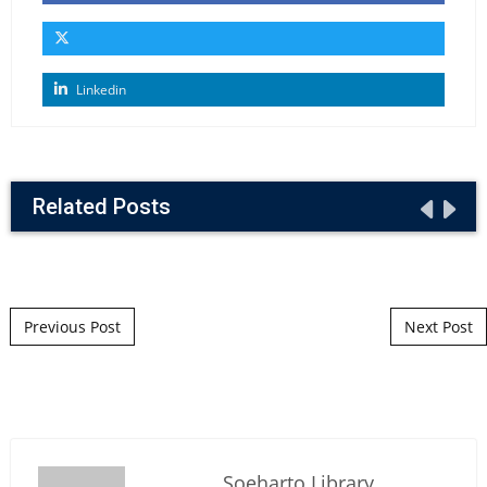
Linkedin
Related Posts
Post navigation
Previous Post
Next Post
Soeharto Library