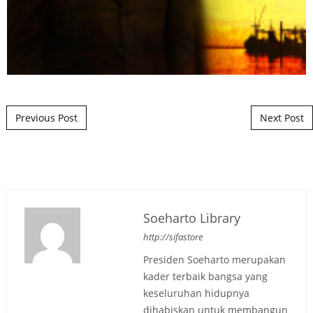
Post navigation
Previous Post
Next Post
Soeharto Library
http://sifastore
Presiden Soeharto merupakan
kader terbaik bangsa yang
keseluruhan hidupnya
dihabiskan untuk membangun