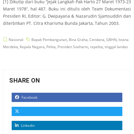
[1]
Dikutip dari buku “Jejak Langkah Pak Harto 27 Maret 1973-23
Maret 1978”, hal 487. Buku ini ditulis oleh Team Dokumentasi
Presiden RI, Editor: G. Dwipayana & Nazarudin Sjamsuddin dan
diterbitkan PT. Citra Kharisma Bunda Jakarta, Tahun 2003.
Nasional
Bapak Pembangunan
,
Bina Graha
,
Cendana
,
GBHN
,
Istana
Merdeka
,
Kepala Negara
,
Pelita
,
Presiden Soeharto
,
repelita
,
tinggal landas
SHARE ON
Facebook
Linkedin