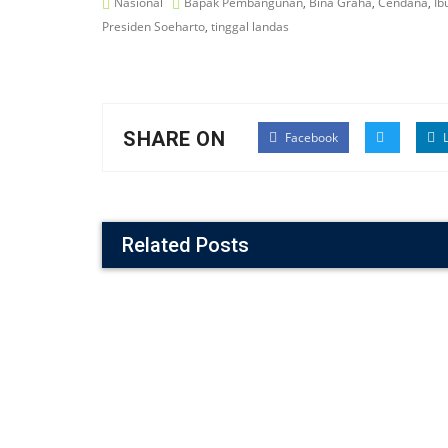
Nasional
Bapak Pembangunan
,
Bina Graha
,
Cendana
,
Ib
Presiden Soeharto
,
tinggal landas
SHARE ON
Facebook
L
Related Posts