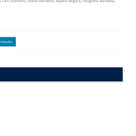
u Tien Soeharto
,
Istana Merdeka
,
Kepala Negara
,
Panglima Mandala
,
inkedin