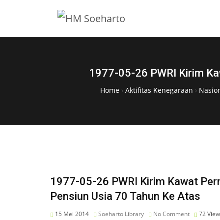
1977-05-26 PWRI Kirim Ka
Home
›
Aktifitas Kenegaraan
›
Nasio
1977-05-26 PWRI Kirim Kawat Pe
Pensiun Usia 70 Tahun Ke Atas
15 Mei 2014
Soeharto Library
No Comment
72
View