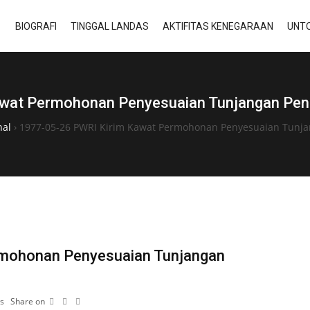
BIOGRAFI
TINGGAL LANDAS
AKTIFITAS KENEGARAAN
UNTO
wat Permohonan Penyesuaian Tunjangan Pens
nal
›
1977-05-26 PWRI Kirim Kawat Permohonan Penyesuaian Tunja
rmohonan Penyesuaian Tunjangan
s
Share on