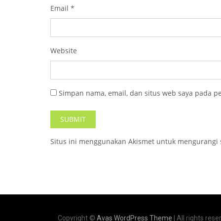
Email
*
Website
Simpan nama, email, dan situs web saya pada p
Situs ini menggunakan Akismet untuk mengurangi
Copyright ©
Avas WordPress Theme
| All rights rese