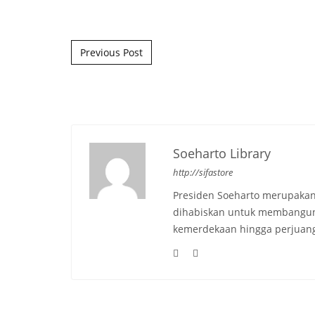
Post navigation
Previous Post
Soeharto Library
http://sifastore
Presiden Soeharto merupakan
dihabiskan untuk membangun b
kemerdekaan hingga perjuang