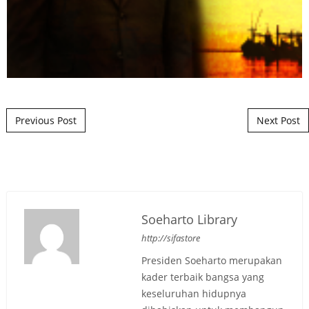
Post navigation
Previous Post
Next Post
Soeharto Library
http://sifastore
Presiden Soeharto merupakan
kader terbaik bangsa yang
keseluruhan hidupnya