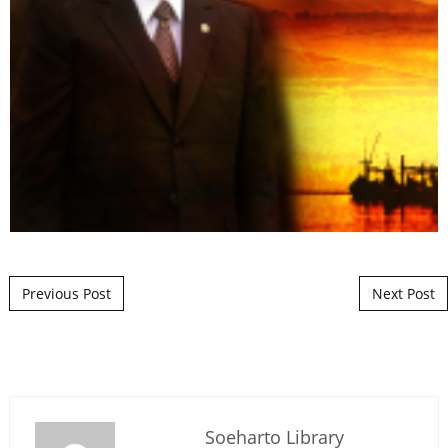
Post navigation
Previous Post
Next Post
Soeharto Library