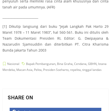
penyuluh serta memiliki rasa cinta alam khususnya dan cinta
tanah air pada umumnya. (AFR)
________________________
[1]
Dikutip langsung dari buku “Jejak Langkah Pak Harto 29
Maret 1978 – 11 Maret 1983”, hal 560-561. Buku ini ditulis oleh
Team Dokumentasi Presiden RI, Editor: G. Dwipayana &
Nazarudin Sjamsuddin dan diterbitkan PT. Citra Kharisma
Bunda Jakarta Tahun 2003
Nasional
Bapak Pembangunan
,
Bina Graha
,
Cendana
,
GBHN
,
Istana
Merdeka
,
Macan Asia
,
Pelita
,
Presiden Soeharto
,
repelita
,
tinggal landas
SHARE ON