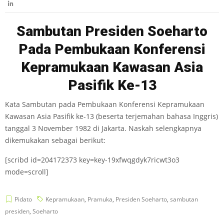
Sambutan Presiden Soeharto
Pada Pembukaan Konferensi
Kepramukaan Kawasan Asia
Pasifik Ke-13
Kata Sambutan pada Pembukaan Konferensi Kepramukaan
Kawasan Asia Pasifik ke-13 (beserta terjemahan bahasa Inggris)
tanggal 3 November 1982 di Jakarta. Naskah selengkapnya
dikemukakan sebagai berikut:
[scribd id=204172373 key=key-19xfwqgdyk7ricwt3o3
mode=scroll]
Pidato
Kepramukaan
,
Pramuka
,
Presiden Soeharto
,
sambutan
presiden
,
Soeharto