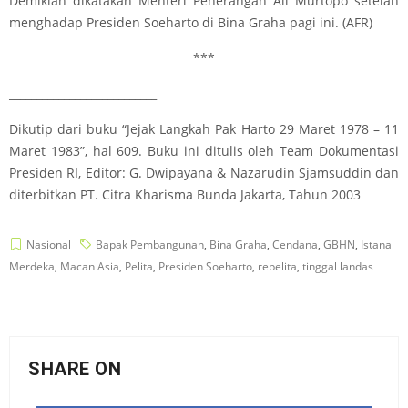
Demikian dikatakan Menteri Penerangan Ali Murtopo setelah
menghadap Presiden Soeharto di Bina Graha pagi ini. (AFR)
***
___________________________
Dikutip dari buku “Jejak Langkah Pak Harto 29 Maret 1978 – 11
Maret 1983”, hal 609. Buku ini ditulis oleh Team Dokumentasi
Presiden RI, Editor: G. Dwipayana & Nazarudin Sjamsuddin dan
diterbitkan PT. Citra Kharisma Bunda Jakarta, Tahun 2003
Nasional
Bapak Pembangunan
,
Bina Graha
,
Cendana
,
GBHN
,
Istana
Merdeka
,
Macan Asia
,
Pelita
,
Presiden Soeharto
,
repelita
,
tinggal landas
SHARE ON