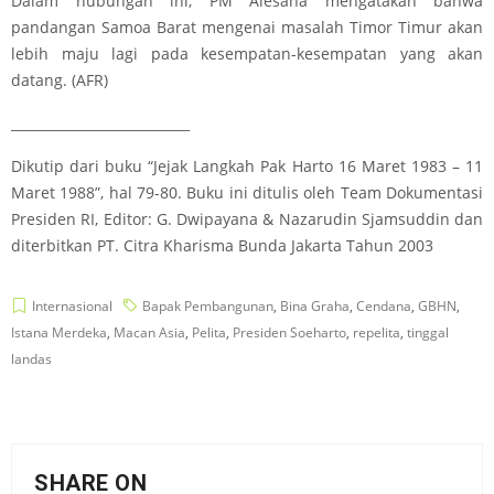
Dalam hubungan ini, PM Alesana mengatakan bahwa
pandangan Samoa Barat mengenai masalah Timor Timur akan
lebih maju lagi pada kesempatan-kesempatan yang akan
datang. (AFR)
___________________________
Dikutip dari buku “Jejak Langkah Pak Harto 16 Maret 1983 – 11
Maret 1988”, hal 79-80. Buku ini ditulis oleh Team Dokumentasi
Presiden RI, Editor: G. Dwipayana & Nazarudin Sjamsuddin dan
diterbitkan PT. Citra Kharisma Bunda Jakarta Tahun 2003
Internasional
Bapak Pembangunan
,
Bina Graha
,
Cendana
,
GBHN
,
Istana Merdeka
,
Macan Asia
,
Pelita
,
Presiden Soeharto
,
repelita
,
tinggal
landas
SHARE ON