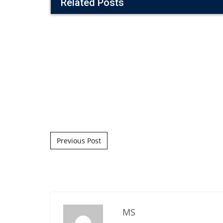
Related Posts
Post navigation
Previous Post
MS