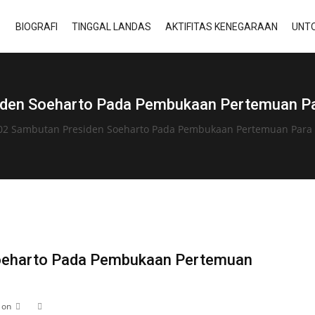
BIOGRAFI
TINGGAL LANDAS
AKTIFITAS KENEGARAAN
UNTO
den Soeharto Pada Pembukaan Pertemuan Para
02 Sambutan Presiden Soeharto Pada Pembukaan Pertemuan Para Ah
oeharto Pada Pembukaan Pertemuan
 on