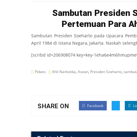
Sambutan Presiden 
Pertemuan Para Ah
Sambutan Presiden Soeharto pada Upacara Pembuk
April 1984 di Istana Negara, Jakarta. Naskah selen
[scribd id=206908074 key=key-1eha6e4m6hmupmev
Pidato
Ahli Narkotika
,
Asean
,
Presiden Soeharto
,
sambut
SHARE ON
Facebook
Li