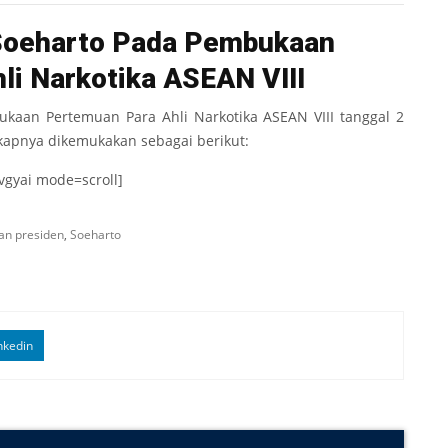
Soeharto Pada Pembukaan
li Narkotika ASEAN VIII
aan Pertemuan Para Ahli Narkotika ASEAN VIII tanggal 2
gkapnya dikemukakan sebagai berikut:
gyai mode=scroll]
an presiden
,
Soeharto
nkedin