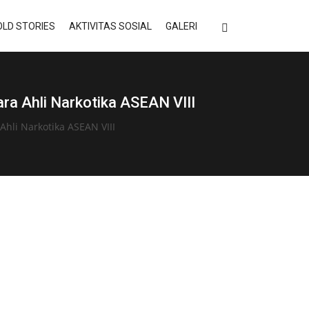
LD STORIES
AKTIVITAS SOSIAL
GALERI
 Ahli Narkotika ASEAN VIII
li Narkotika ASEAN VIII