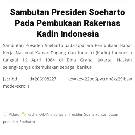
Sambutan Presiden Soeharto
Pada Pembukaan Rakernas
Kadin Indonesia
Sambutan Presiden Soeharto pada Upacara Pembukaan Rapat
Kerja Nasional Kamar Dagang dan Industri (Kadin) Indonesia
tanggal 16 April 1984 di Bina Graha, Jakarta. Naskah
selengkapnya dikemukakan sebagai berikut:
[scribd id=206908227 key=key-22od6pycrnn8xz29ibsw
mode=scroll]
Pidato
Kadin
,
KADIN Indonesia
,
Presiden Soeharto
,
sambutan
presiden
,
Soeharto